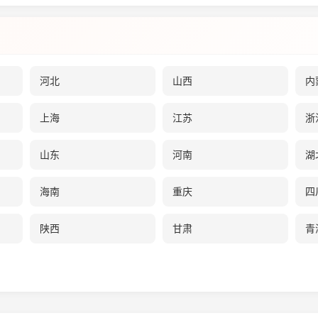
河北
山西
内
上海
江苏
浙
山东
河南
湖
海南
重庆
四
陕西
甘肃
青