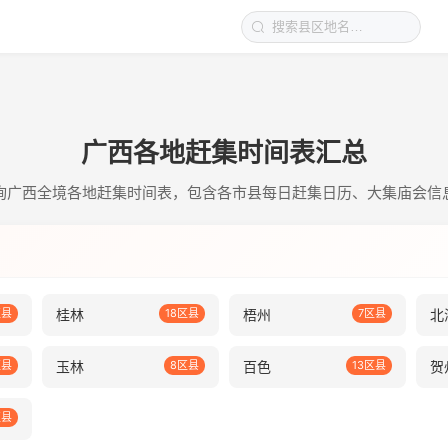
广西各地赶集时间表汇总
询广西全境各地赶集时间表，包含各市县每日赶集日历、大集庙会信
区县
桂林
18区县
梧州
7区县
北
区县
玉林
8区县
百色
13区县
贺
区县