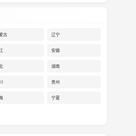
蒙古
辽宁
江
安徽
北
湖南
川
贵州
海
宁夏