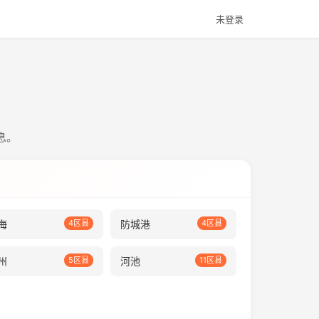
未登录
息。
海
4区县
防城港
4区县
州
5区县
河池
11区县