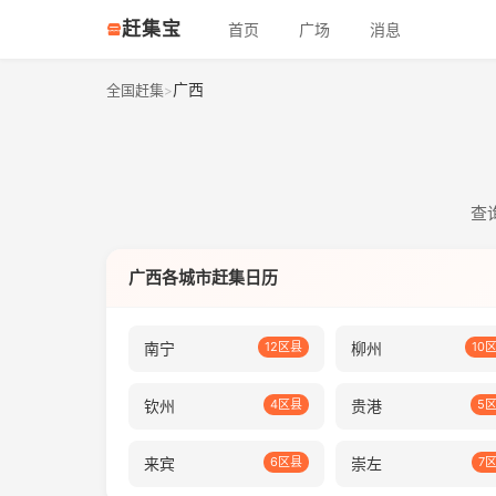
赶集宝
首页
广场
消息
广西
全国赶集
>
查
广西各城市赶集日历
南宁
12区县
柳州
10
钦州
4区县
贵港
5
来宾
6区县
崇左
7