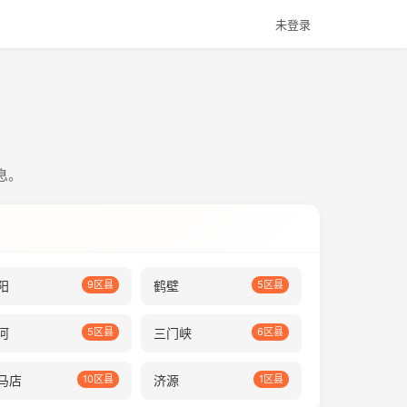
未登录
息。
阳
9区县
鹤壁
5区县
河
5区县
三门峡
6区县
马店
10区县
济源
1区县