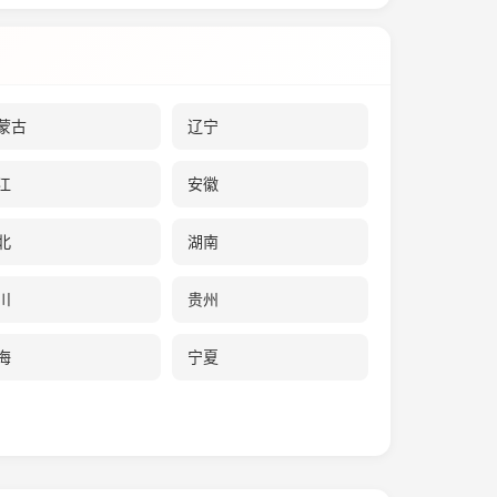
蒙古
辽宁
江
安徽
北
湖南
川
贵州
海
宁夏