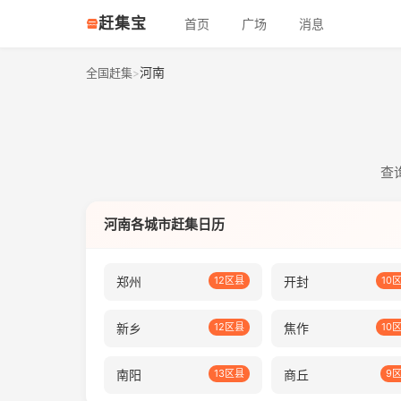
赶集宝
首页
广场
消息
河南
全国赶集
>
查
河南各城市赶集日历
郑州
12区县
开封
10
新乡
12区县
焦作
10
南阳
13区县
商丘
9