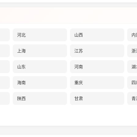
河北
山西
内
上海
江苏
浙
山东
河南
湖
海南
重庆
四
陕西
甘肃
青