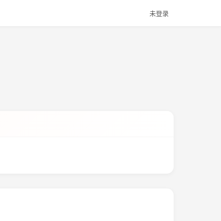
未登录
。