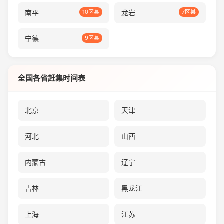
南平
10区县
龙岩
7区县
宁德
9区县
全国各省赶集时间表
北京
天津
河北
山西
内蒙古
辽宁
吉林
黑龙江
上海
江苏