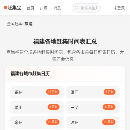
赶集宝
首页
广场
消息
未登录
福建
全国赶集
>
福建各地赶集时间表汇总
查询福建全境各地赶集时间表，包含各市县每日赶集日历、大
集庙会信息。
福建各城市赶集日历
福州
13区县
厦门
6区县
莆田
5区县
三明
11区县
泉州
12区县
漳州
12区县