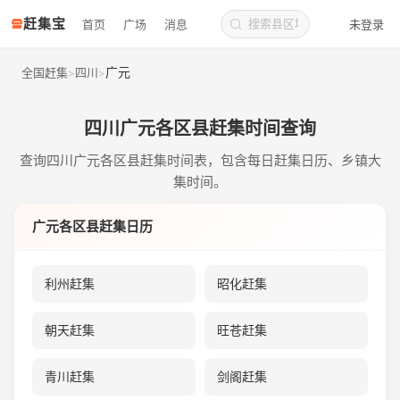
赶集宝
首页
广场
消息
未登录
广元
全国赶集
四川
>
>
四川广元各区县赶集时间查询
查询四川广元各区县赶集时间表，包含每日赶集日历、乡镇大
集时间。
广元各区县赶集日历
利州赶集
昭化赶集
朝天赶集
旺苍赶集
青川赶集
剑阁赶集