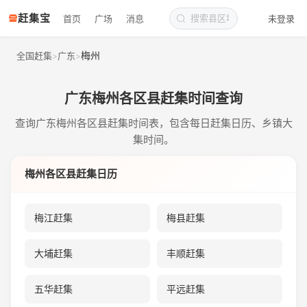
赶集宝
首页
广场
消息
未登录
梅州
全国赶集
广东
>
>
广东梅州各区县赶集时间查询
查询广东梅州各区县赶集时间表，包含每日赶集日历、乡镇大
集时间。
梅州各区县赶集日历
梅江赶集
梅县赶集
大埔赶集
丰顺赶集
五华赶集
平远赶集