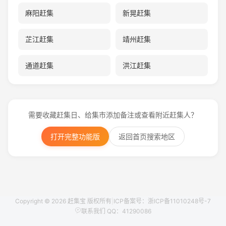
麻阳赶集
新晃赶集
芷江赶集
靖州赶集
通道赶集
洪江赶集
需要收藏赶集日、给集市添加备注或查看附近赶集人？
打开完整功能版
返回首页搜索地区
Copyright © 2026 赶集宝 版权所有
|
ICP备案号：浙ICP备11010248号-7
联系我们 QQ：41290086