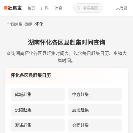
赶集宝
首页
广场
消息
未登录
怀化
全国赶集
湖南
>
>
湖南怀化各区县赶集时间查询
查询湖南怀化各区县赶集时间表，包含每日赶集日历、乡镇大
集时间。
怀化各区县赶集日历
鹤城赶集
中方赶集
沅陵赶集
辰溪赶集
溆浦赶集
会同赶集