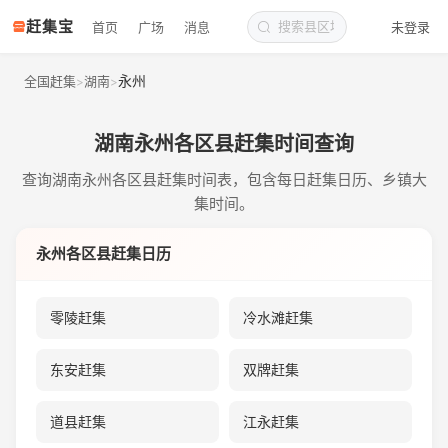
赶集宝
首页
广场
消息
未登录
永州
全国赶集
湖南
>
>
湖南永州各区县赶集时间查询
查询湖南永州各区县赶集时间表，包含每日赶集日历、乡镇大
集时间。
永州各区县赶集日历
零陵赶集
冷水滩赶集
东安赶集
双牌赶集
道县赶集
江永赶集