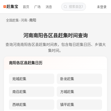
赶集宝
首页
广场
消息
未登录
南阳
全国赶集
河南
>
>
河南南阳各区县赶集时间查询
查询河南南阳各区县赶集时间表，包含每日赶集日历、乡镇大
集时间。
南阳各区县赶集日历
宛城赶集
卧龙赶集
南召赶集
方城赶集
西峡赶集
镇平赶集