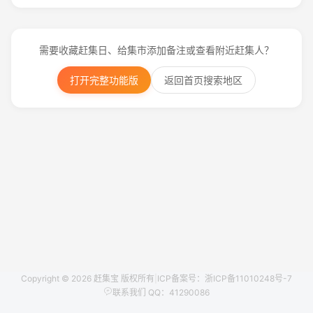
需要收藏赶集日、给集市添加备注或查看附近赶集人？
打开完整功能版
返回首页搜索地区
Copyright © 2026 赶集宝 版权所有
|
ICP备案号：浙ICP备11010248号-7
联系我们 QQ：41290086