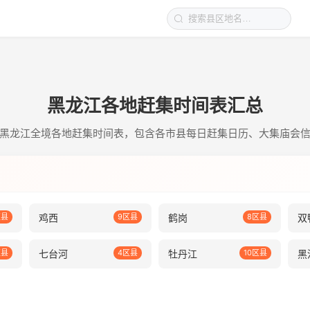
黑龙江各地赶集时间表汇总
黑龙江全境各地赶集时间表，包含各市县每日赶集日历、大集庙会
区县
鸡西
9区县
鹤岗
8区县
双
区县
七台河
4区县
牡丹江
10区县
黑