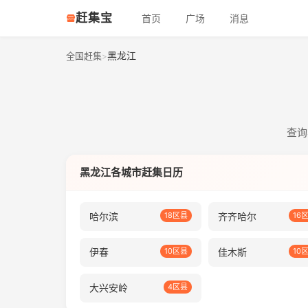
赶集宝
首页
广场
消息
黑龙江
全国赶集
>
查询
黑龙江各城市赶集日历
哈尔滨
18区县
齐齐哈尔
16
伊春
10区县
佳木斯
10
大兴安岭
4区县