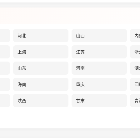
河北
山西
内
上海
江苏
浙
山东
河南
湖
海南
重庆
四
陕西
甘肃
青