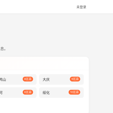
未登录
信息。
鸭山
8区县
大庆
9区县
河
6区县
绥化
10区县