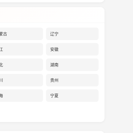
蒙古
辽宁
江
安徽
北
湖南
川
贵州
海
宁夏