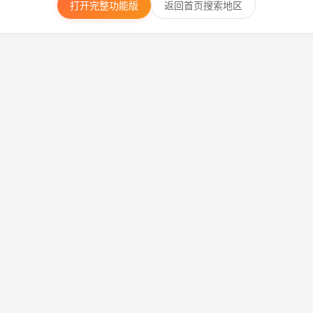
打开完整功能版
返回首页搜索地区