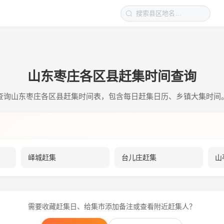
山东枣庄各区县赶集时间查询
查询山东枣庄各区县赶集时间表，包含每日赶集日历、乡镇大集时间
峄城赶集
台儿庄赶集
山
需要收藏赶集日、给集市添加备注或查看附近赶集人？