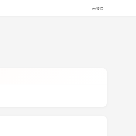
未登录
。