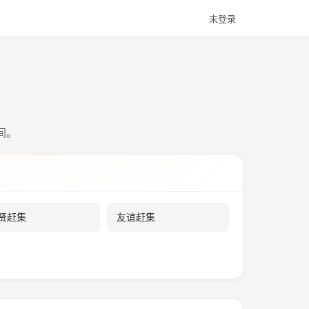
未登录
间。
贤赶集
友谊赶集