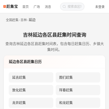
赶集宝
首页
广场
消息
未登录
延边
全国赶集
吉林
>
>
吉林延边各区县赶集时间查询
查询吉林延边各区县赶集时间表，包含每日赶集日历、乡镇大
集时间。
延边各区县赶集日历
延吉赶集
图们赶集
敦化赶集
珲春赶集
龙井赶集
和龙赶集