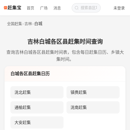
赶集宝
首页
广场
消息
未登录
白城
全国赶集
吉林
>
>
吉林白城各区县赶集时间查询
查询吉林白城各区县赶集时间表，包含每日赶集日历、乡镇大
集时间。
白城各区县赶集日历
洮北赶集
镇赉赶集
通榆赶集
洮南赶集
大安赶集