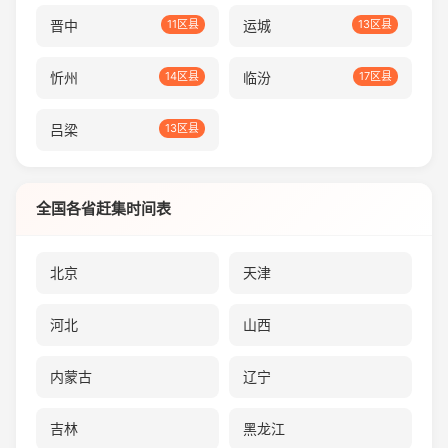
晋中
11区县
运城
13区县
忻州
14区县
临汾
17区县
吕梁
13区县
全国各省赶集时间表
北京
天津
河北
山西
内蒙古
辽宁
吉林
黑龙江