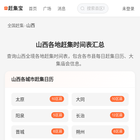
赶集宝
首页
广场
消息
未登录
山西
全国赶集
>
山西各地赶集时间表汇总
查询山西全境各地赶集时间表，包含各市县每日赶集日历、大
集庙会信息。
山西各城市赶集日历
太原
10区县
大同
10区县
阳泉
5区县
长治
12区县
晋城
6区县
朔州
6区县