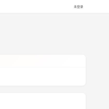
未登录
。