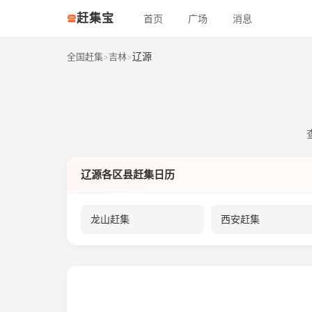
赶集宝
首页
广场
消息
辽源
全国赶集
吉林
>
>
辽源各区县赶集日历
龙山赶集
西安赶集